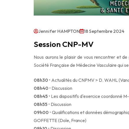
Jennifer HAMPTON
18 Septembre 2024
Session CNP-MV
Nous aurons le plaisir de vous rencontrer et d
Société Française de Médecine Vasculaire qui s
08h30
• Actualités du CNPMV > D. WAHL (Vand
08h40
• Discussion
08h45
• Les dispositifs d'exercice coordonné
08h55
• Discussion
09h00
• Qualifications et données démographiqu
GOFFETTE (Dole, France)
09h10
• Discussion