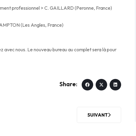
ement professionnel > C. GAILLARD (Peronne, France)
 HAMPTON (Les Angles, France)
ez avec nous. Le nouveau bureau au complet sera là pour
SUIVANT
E POUR LE CNP
ARTICLE SUIVANT : C