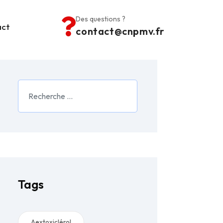
Des questions ?
act
contact@cnpmv.fr
Rechercher
Tags
Aextoxiclérol