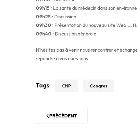
09h15
• La santé du médecin dans son environn
09h25
• Discussion
09h30
• Présentation du nouveau site Web J.
09h40
• Discussion générale
N'hésitez pas à venir nous rencontrer et échang
répondre à vos questions
CNP
Congrès
PRÉCÉDENT
ARTICLE PRÉCÉDENT : UN NOUVEAU SIT